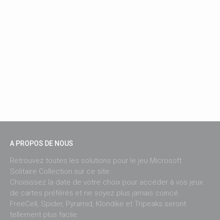
A PROPOS DE NOUS
Retrouvez toutes les solutions pour le jeu Microsoft
Solitaire Collection sur ce site.
Choisissez la date de votre choix pour accéder à vos jeux
de cartes préférés et ne soyez plus jamais coincé.
FreeCell, Spider, Pyramid, Klondike et Tripeaks seront
tellement plus facile.