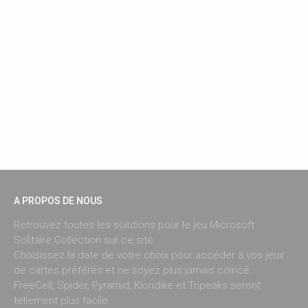
A PROPOS DE NOUS
Retrouvez toutes les solutions pour le jeu Microsoft
Solitaire Collection sur ce site.
Choisissez la date de votre choix pour accéder à vos jeux
de cartes préférés et ne soyez plus jamais coincé.
FreeCell, Spider, Pyramid, Klondike et Tripeaks seront
tellement plus facile.