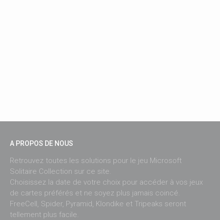
A PROPOS DE NOUS
Retrouvez toutes les solutions pour le jeu Microsoft
Solitaire Collection sur ce site.
Choisissez la date de votre choix pour accéder à vos jeux
de cartes préférés et ne soyez plus jamais coincé.
FreeCell, Spider, Pyramid, Klondike et Tripeaks seront
tellement plus facile.