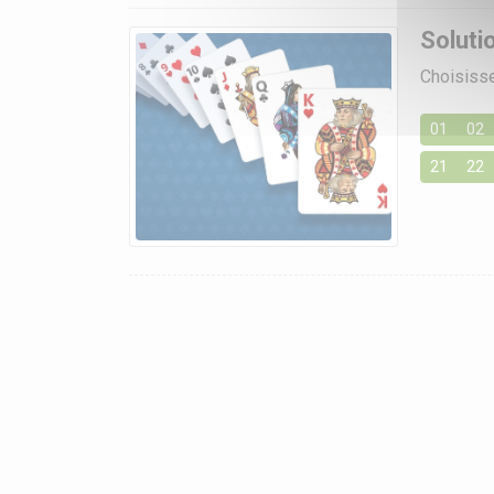
Soluti
Choisisse
01
02
21
22