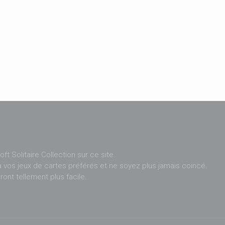
ft Solitaire Collection sur ce site.
 vos jeux de cartes préférés et ne soyez plus jamais coincé.
ront tellement plus facile.