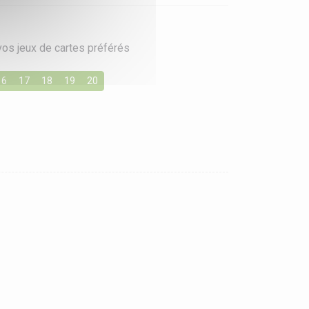
vos jeux de cartes préférés
16
17
18
19
20