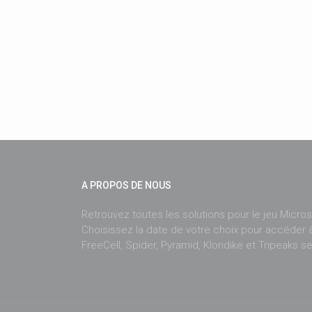
A PROPOS DE NOUS
Retrouvez toutes les solutions pour le jeu Microso
Choisissez la date de votre choix pour accéder à
FreeCell, Spider, Pyramid, Klondike et Tripeaks se