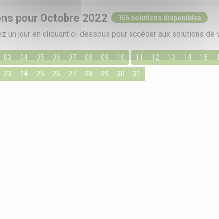
ons pour Octobre 2022
155 solutions disponibles
z un jour en cliquant ci-dessous pour accéder aux solutions de 
03
04
05
06
07
08
09
10
11
12
13
14
15
23
24
25
26
27
28
29
30
31