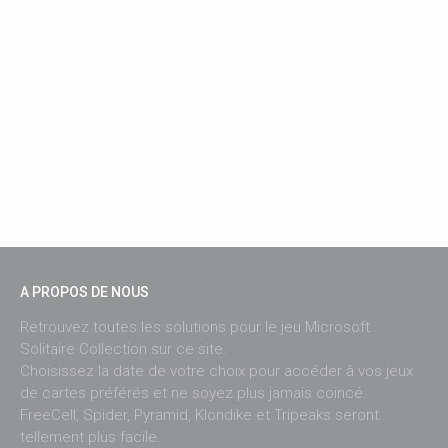
A PROPOS DE NOUS
Retrouvez toutes les solutions pour le jeu Microsoft
Solitaire Collection sur ce site.
Choisissez la date de votre choix pour accéder à vos jeux
de cartes préférés et ne soyez plus jamais coincé.
FreeCell, Spider, Pyramid, Klondike et Tripeaks seront
tellement plus facile.