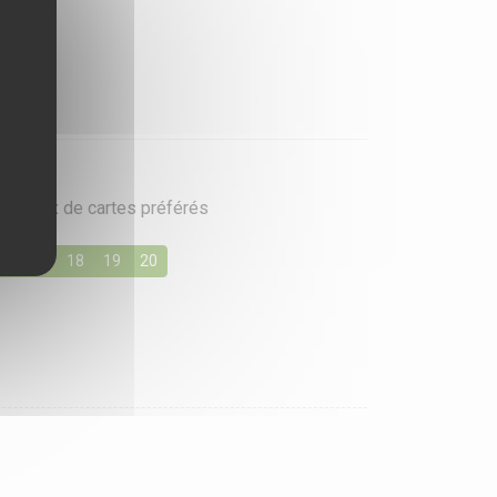
vos jeux de cartes préférés
16
17
18
19
20