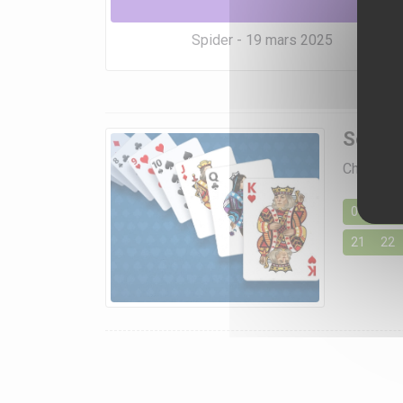
Spider - 19 mars 2025
Soluti
Choisisse
01
02
21
22