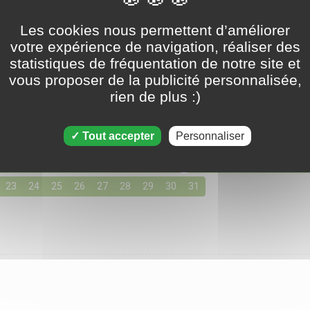
Les cookies nous permettent d’améliorer
Tripeaks - 19 mars 2025
votre expérience de navigation, réaliser des
statistiques de fréquentation de notre site et
vous proposer de la publicité personnalisée,
rien de plus :)
ons pour Mars 2025
155 solutions disponibles
z un jour en cliquant ci-dessous pour accéder aux solutions de 
Tout accepter
Personnaliser
03
04
05
06
07
08
09
10
11
12
13
14
15
23
24
25
26
27
28
29
30
31