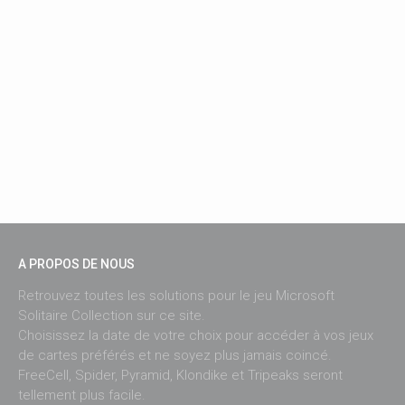
A PROPOS DE NOUS
Retrouvez toutes les solutions pour le jeu Microsoft
Solitaire Collection sur ce site.
Choisissez la date de votre choix pour accéder à vos jeux
de cartes préférés et ne soyez plus jamais coincé.
FreeCell, Spider, Pyramid, Klondike et Tripeaks seront
tellement plus facile.