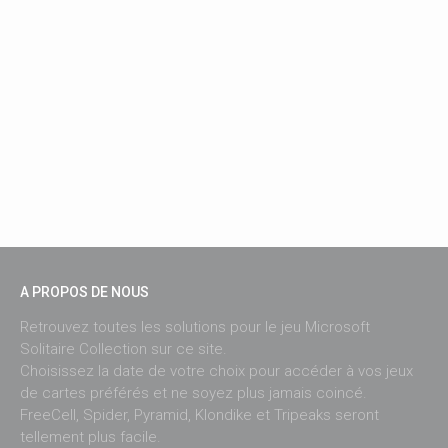
A PROPOS DE NOUS
Retrouvez toutes les solutions pour le jeu Microsoft
Solitaire Collection sur ce site.
Choisissez la date de votre choix pour accéder à vos jeux
de cartes préférés et ne soyez plus jamais coincé.
FreeCell, Spider, Pyramid, Klondike et Tripeaks seront
tellement plus facile.