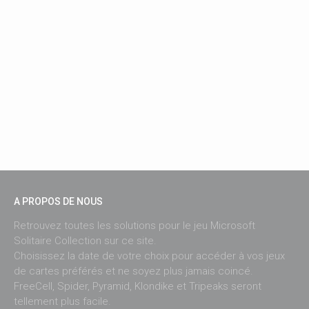
A PROPOS DE NOUS
Retrouvez toutes les solutions pour le jeu Microsoft
Solitaire Collection sur ce site.
Choisissez la date de votre choix pour accéder à vos jeux
de cartes préférés et ne soyez plus jamais coincé.
FreeCell, Spider, Pyramid, Klondike et Tripeaks seront
tellement plus facile.